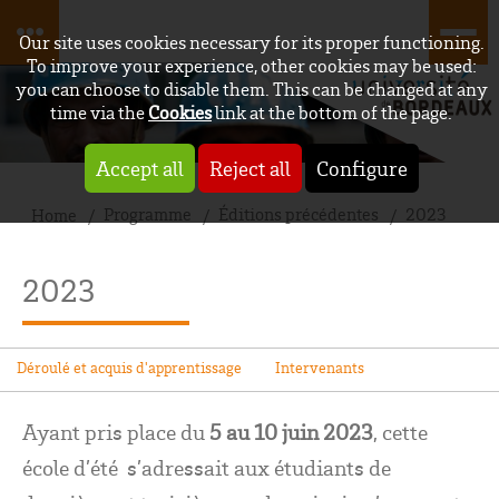
Our site uses cookies necessary for its proper functioning.
To improve your experience, other cookies may be used:
you can choose to disable them. This can be changed at any
time via the
Cookies
link at the bottom of the page.
Accept all
Reject all
Configure
Programme
Éditions précédentes
2023
Home
2023
Déroulé et acquis d'apprentissage
Intervenants
Ayant pris place du
5 au 10 juin 2023
, cette
école d’été s’adressait aux étudiants de