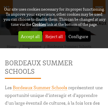
Our site uses cookies necessary for its proper functioning.
To improve your experience, other cookies may be used:
you can choose to disable them. This can be changed at any
time via the
Cookies
link at the bottom of the page.
Accept all
Reject all
Configure
Programme
Bordeaux Summer Schools
Home
BORDEAUX SUMMER
SCHOOLS
Les
Bordeaux Summer Schools
représentent une
opportunité unique d'interagir et d'apprendre
d'un large éventail de cultures, à la fois lors des